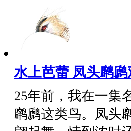
水上芭蕾 凤头䴙
25年前，我在一集
䴙䴘这类鸟。凤头