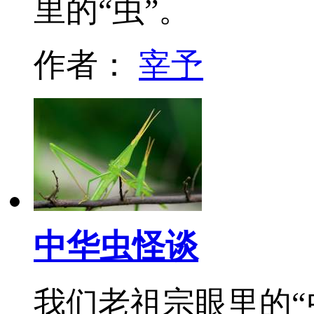
里的“虫”。
作者：
宰予
中华虫怪谈
我们老祖宗眼里的“