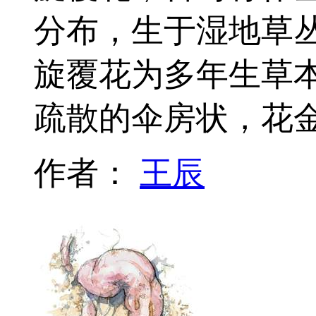
分布，生于湿地草
旋覆花为多年生草
疏散的伞房状，花
作者：
王辰