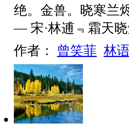
绝。金兽。晓寒兰
— 宋·林逋﹃霜天
作者：
曾笑菲
林