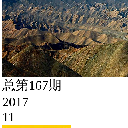
总第167期
2017
11