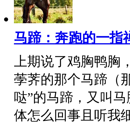
马蹄：奔跑的一指
上期说了鸡胸鸭胸
荸荠的那个马蹄（那
哒”的马蹄，又叫
体怎么回事且听我