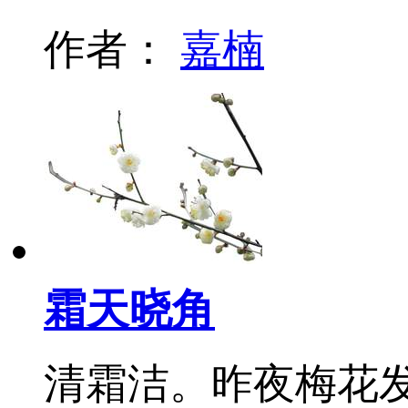
作者：
嘉楠
霜天晓角
清霜洁。昨夜梅花