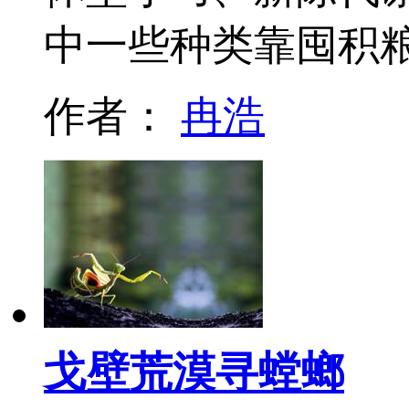
中一些种类靠囤积
作者：
冉浩
戈壁荒漠寻螳螂