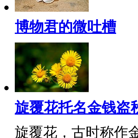
博物君的微吐槽
旋覆花托名金钱盗
旋覆花，古时称作