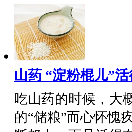
山药 “淀粉棍儿”
吃山药的时候，大
的“储粮”而心怀愧