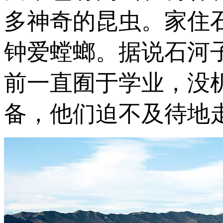
多神奇的昆虫。家住
钟爱螳螂。据说石河
前一直囿于学业，没机
备，他们迫不及待地