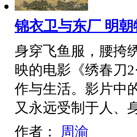
锦衣卫与东厂 明
身穿飞鱼服，腰挎
映的电影《绣春刀2
作与生活。影片中
又永远受制于人、
作者：
周渝