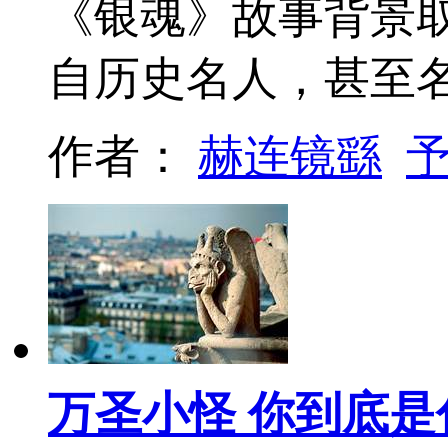
《银魂》故事背景取
自历史名人，甚至
作者：
赫连镜繇
万圣小怪 你到底是