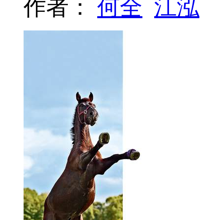
作者：
何全
江泓