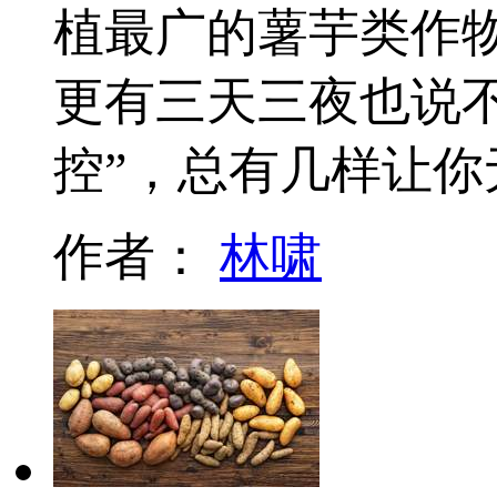
植最广的薯芋类作
更有三天三夜也说
控”，总有几样让
作者：
林啸