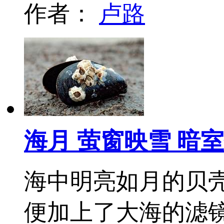
作者：
卢路
海月 萤窗映雪 暗
海中明亮如月的贝
便加上了大海的滤