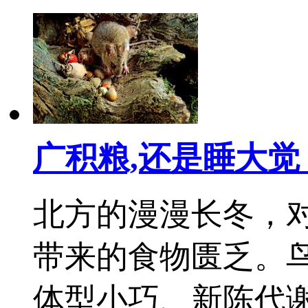
广积粮,还是睡大觉
北方的漫漫长冬，
带来的食物匮乏。
体型小巧、新陈代