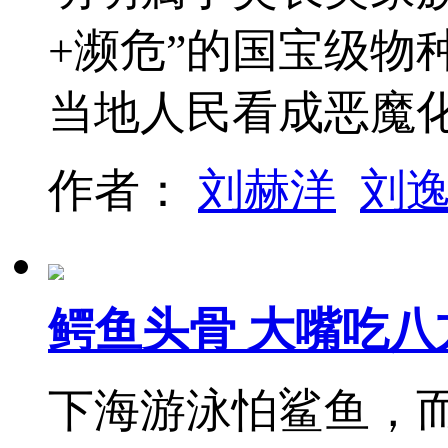
+濒危”的国宝级物
当地人民看成恶魔
作者：
刘赫洋
刘
鳄鱼头骨 大嘴吃八
下海游泳怕鲨鱼，