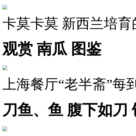
卡莫卡莫 新西兰培
观赏 南瓜 图鉴
上海餐厅“老半斋”
刀鱼、鱼 腹下如刀