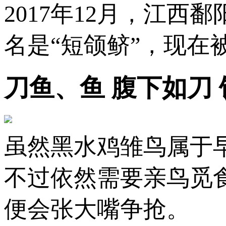
2017年12月，江西
名是“短颌鲚”，现
刀鱼、鱼 腹下如刀
虽然黑水鸡雏鸟属于
不过依然需要亲鸟觅
便会张大嘴争抢。