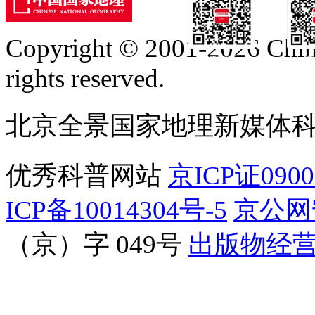
Copyright © 2001-2026 Chine
订阅号
服
rights reserved.
北京全景国家地理新媒体
优秀科普网站
京ICP证090
ICP备10014304号-5
京公网安
（京）字 049号
出版物经