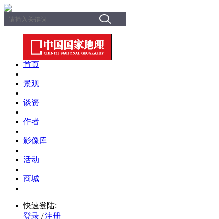
首页
景观
谈资
作者
影像库
活动
商城
快速登陆:
登录
/
注册