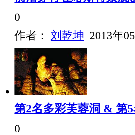
0
作者：
刘乾坤
2013年0
第2名多彩芙蓉洞 & 第
0