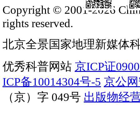
Copyright © 2001-2026 Chine
订阅号
服
rights reserved.
北京全景国家地理新媒体
优秀科普网站
京ICP证090
ICP备10014304号-5
京公网安
（京）字 049号
出版物经