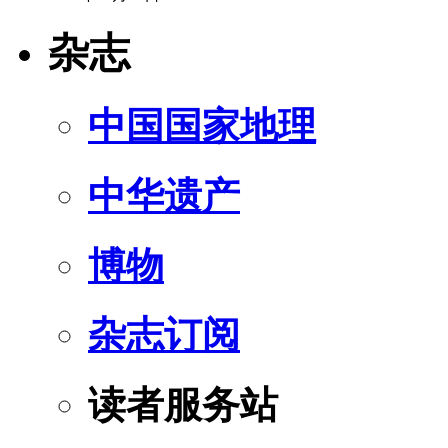
杂志
中国国家地理
中华遗产
博物
杂志订阅
读者服务站