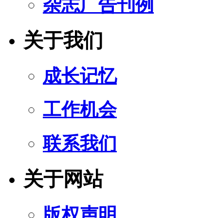
杂志广告刊例
关于我们
成长记忆
工作机会
联系我们
关于网站
版权声明