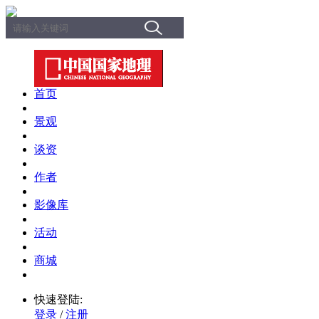
首页
景观
谈资
作者
影像库
活动
商城
快速登陆:
登录
/
注册