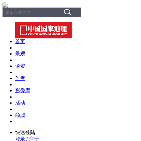
首页
景观
谈资
作者
影像库
活动
商城
快速登陆:
登录
/
注册