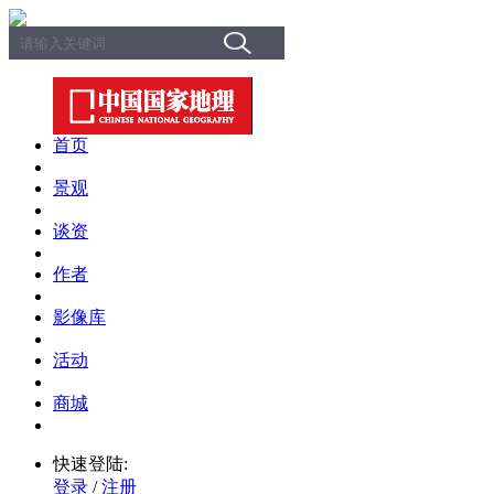
首页
景观
谈资
作者
影像库
活动
商城
快速登陆:
登录
/
注册