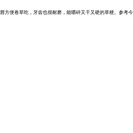
唇方便卷草吃，牙齿也很耐磨，能嚼碎又干又硬的草梗。参考今