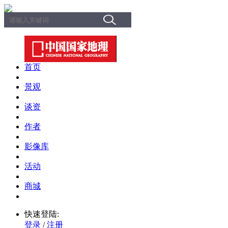
首页
景观
谈资
作者
影像库
活动
商城
快速登陆:
登录
/
注册