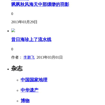
飒飒秋风海天中那缥缈的羽影
0
2013年03月29日
昔日海珍上了流水线
0
作者：
李鹏飞
2013年03月01日
杂志
中国国家地理
中华遗产
博物