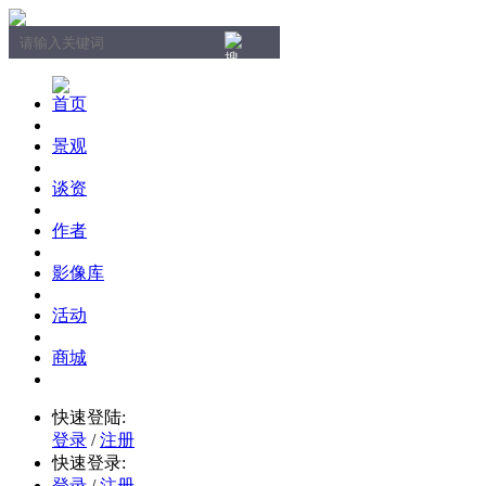
首页
景观
谈资
作者
影像库
活动
商城
快速登陆:
登录
/
注册
快速登录:
登录
/
注册