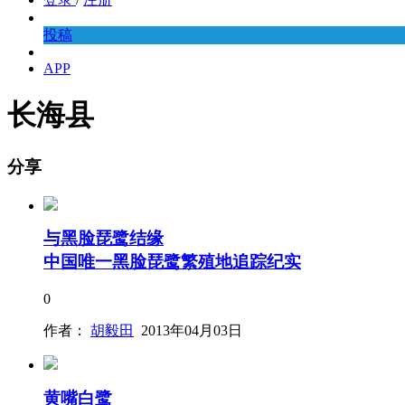
投稿
APP
长海县
分享
与黑脸琵鹭结缘
中国唯一黑脸琵鹭繁殖地追踪纪实
0
作者：
胡毅田
2013年04月03日
黄嘴白鹭