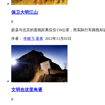
保卫大明江山
0
蔚县与北京的直线距离仅仅150公里，而实际行车路线却
作者：
申晓飞
堇青
2012年11月01日
文明在这里角逐
0