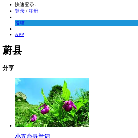
快速登录:
登录
/
注册
投稿
APP
蔚县
分享
小五台寻兰记