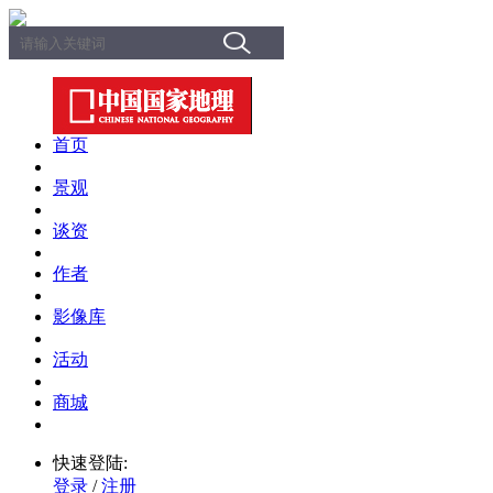
首页
景观
谈资
作者
影像库
活动
商城
快速登陆:
登录
/
注册