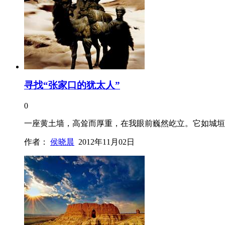
寻找“张家口的犹太人”
0
一座黄土墙，高耸而厚重，在我眼前巍然屹立。它如城垣
作者：
侯晓晨
2012年11月02日