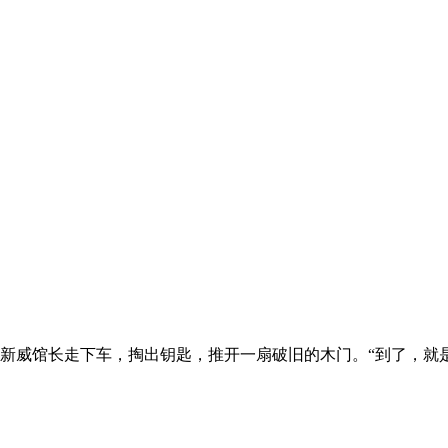
新威馆长走下车，掏出钥匙，推开一扇破旧的木门。“到了，就