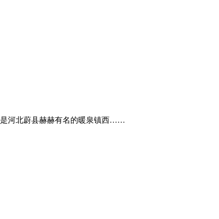
是河北蔚县赫赫有名的暖泉镇西……