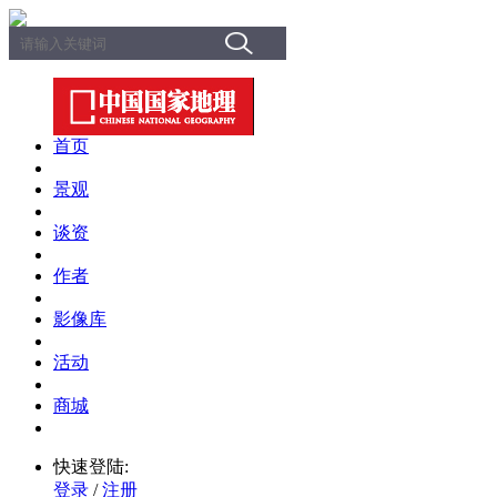
首页
景观
谈资
作者
影像库
活动
商城
快速登陆:
登录
/
注册