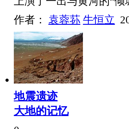
上演了一出与黄河的“倾
作者：
袁蓉荪
牛恒立
2
地震遗迹
大地的记忆