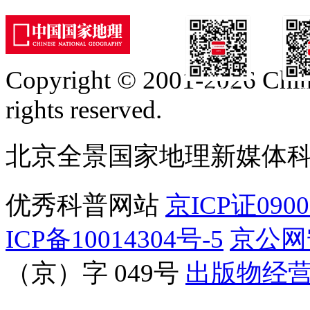
Copyright © 2001-2026 Chine
订阅号
服
rights reserved.
北京全景国家地理新媒体
优秀科普网站
京ICP证090
ICP备10014304号-5
京公网安
（京）字 049号
出版物经