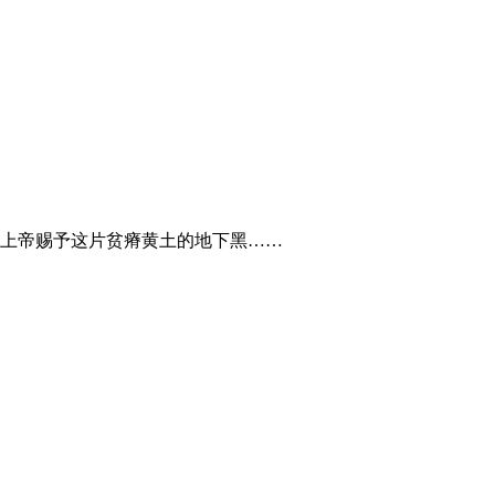
上帝赐予这片贫瘠黄土的地下黑……