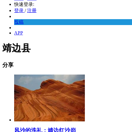
快速登录:
登录
/
注册
投稿
APP
靖边县
分享
风沙的洗礼：靖边红沙峁