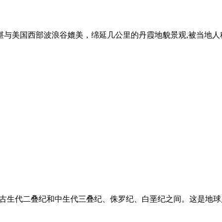
堪与美国西部波浪谷媲美，绵延几公里的丹霞地貌景观,被当地人称
于古生代二叠纪和中生代三叠纪、侏罗纪、白垩纪之间。这是地