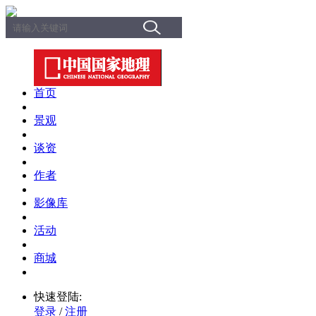
首页
景观
谈资
作者
影像库
活动
商城
快速登陆:
登录
/
注册