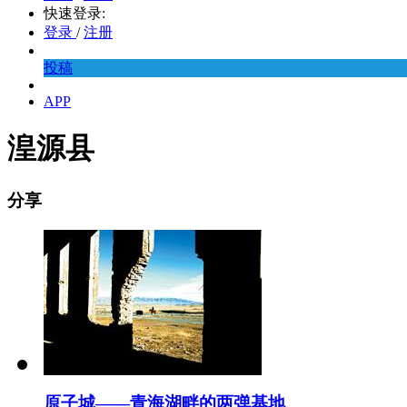
快速登录:
登录
/
注册
投稿
APP
湟源县
分享
原子城——青海湖畔的两弹基地