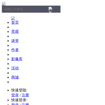
首页
景观
谈资
作者
影像库
活动
商城
快速登陆:
登录
/
注册
快速登录:
登录
/
注册