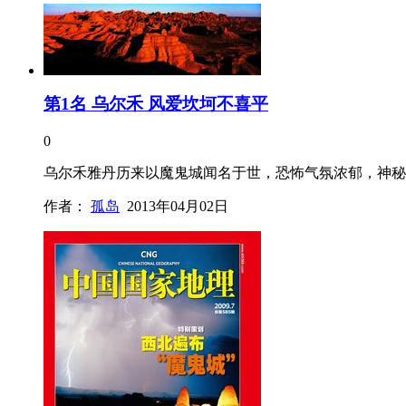
第1名 乌尔禾 风爱坎坷不喜平
0
乌尔禾雅丹历来以魔鬼城闻名于世，恐怖气氛浓郁，神秘色
作者：
孤岛
2013年04月02日