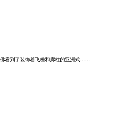
他仿佛看到了装饰着飞檐和廊柱的亚洲式……