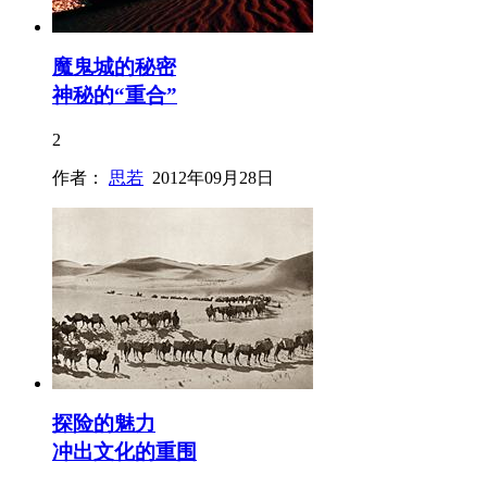
魔鬼城的秘密
神秘的“重合”
2
作者：
思若
2012年09月28日
探险的魅力
冲出文化的重围