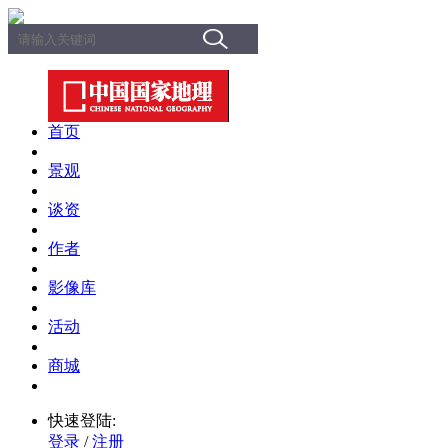
首页
景观
谈资
作者
影像库
活动
商城
快速登陆:
登录
/
注册