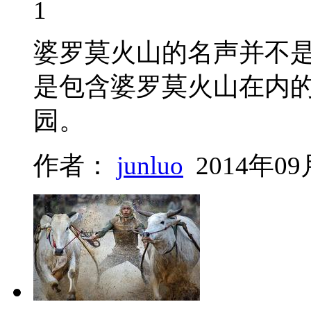
1
婆罗莫火山的名声并不
是包含婆罗莫火山在内
园。
作者：
junluo
2014年09