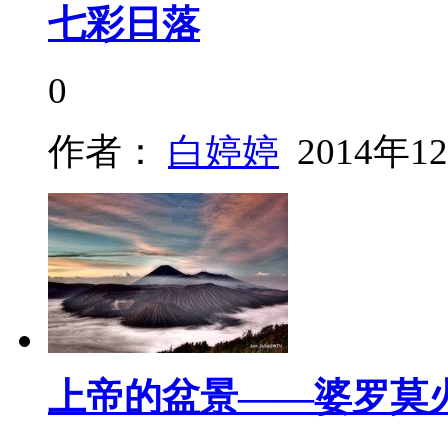
七彩日落
0
作者：
白婷婷
2014年1
上帝的盆景——婆罗莫