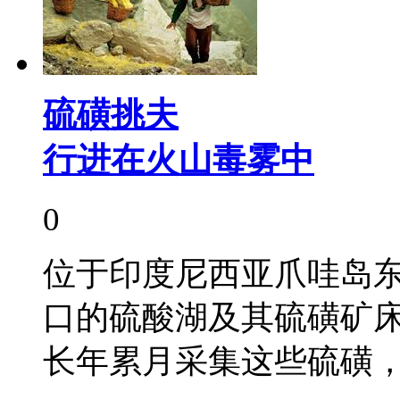
硫磺挑夫
行进在火山毒雾中
0
位于印度尼西亚爪哇岛
口的硫酸湖及其硫磺矿
长年累月采集这些硫磺