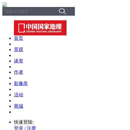
首页
景观
谈资
作者
影像库
活动
商城
快速登陆:
登录
/
注册