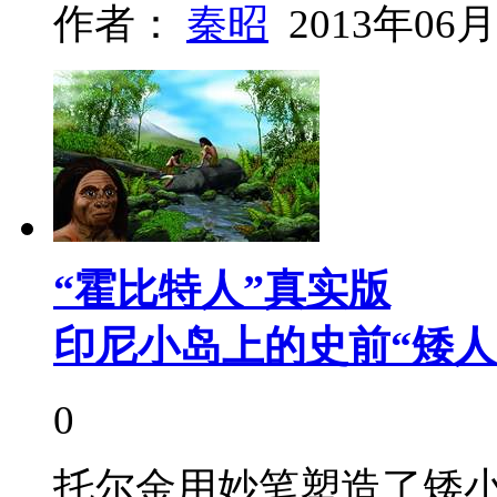
作者：
秦昭
2013年06月
“霍比特人”真实版
印尼小岛上的史前“矮人
0
托尔金用妙笔塑造了矮小