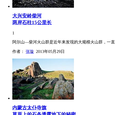
大兴安岭柴河
两岸石柱15公里长
1
阿尔山—柴河火山群是近年来发现的大规模火山群，一直
作者：
张璇
2013年05月29日
内蒙古太仆寺旗
草原上的石条透露地下的秘密