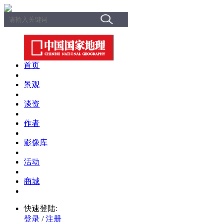
首页
景观
谈资
作者
影像库
活动
商城
快速登陆:
登录
/
注册