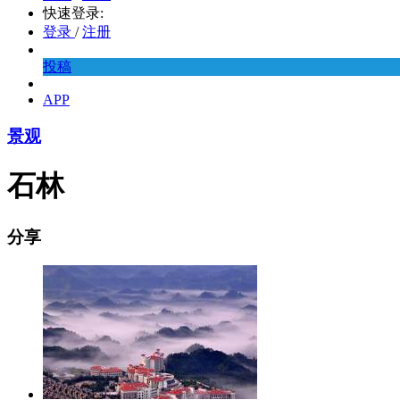
快速登录:
登录
/
注册
投稿
APP
景观
石林
分享