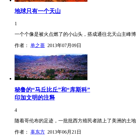
地球只有一个天山
1
一个个像是被火点燃了的小山头，搭成通往北天山主峰博
作者：
单之蔷
2013年07月09日
秘鲁的“马丘比丘”和“库斯科”
印加文明的注释
4
随着哥伦布的足迹，一批批西方殖民者踏上了美洲的土地
作者：
辜东方
2013年06月21日