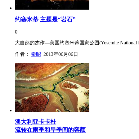
约塞米蒂 主题是“岩石”
0
大自然的杰作—美国约塞米蒂国家公园(Yosemite Nat
作者：
秦昭
2013年06月06日
澳大利亚卡卡杜
流转在雨季和旱季间的容颜