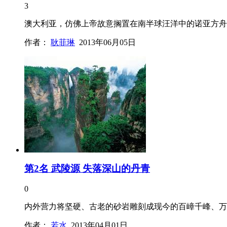
3
澳大利亚，仿佛上帝故意搁置在南半球汪洋中的诺亚方舟
作者：
耿菲琳
2013年06月05日
第2名 武陵源 失落深山的丹青
0
内外营力将坚硬、古老的砂岩雕刻成现今的百嶂千峰、万石
作者：
若水
2013年04月01日