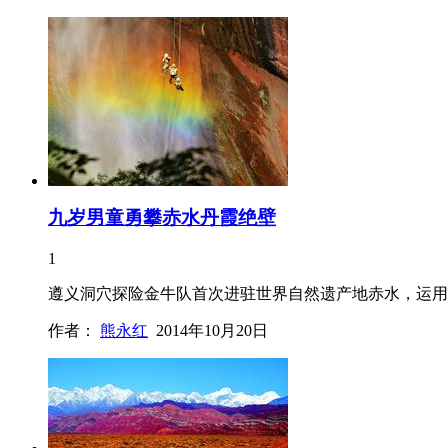
九岁男童勇攀赤水丹霞绝壁
1
遵义洞穴探险金牛队首次进驻世界自然遗产地赤水，运用S
作者：
熊永红
2014年10月20日