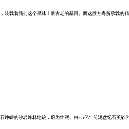
，装载着我们这个星球上最古老的基因。而这艘方舟所承载的精
峥嵘的砂岩峰林地貌，蔚为壮观。由3.5亿年前泥盆纪石英砂岩