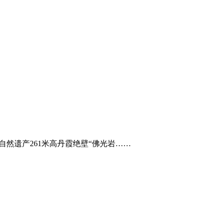
然遗产261米高丹霞绝壁“佛光岩……