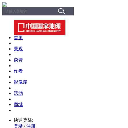
首页
景观
谈资
作者
影像库
活动
商城
快速登陆:
登录
/
注册