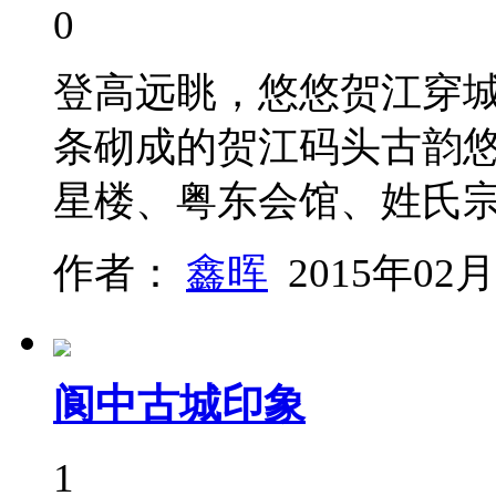
0
登高远眺，悠悠贺江穿
条砌成的贺江码头古韵悠
星楼、粤东会馆、姓氏
作者：
鑫晖
2015年02月
阆中古城印象
1