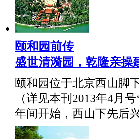
颐和园前传
盛世清漪园，乾隆亲操
颐和园位于北京西山脚下
（详见本刊2013年4月
年间开始，西山下先后