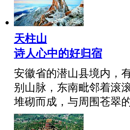
天柱山
诗人心中的好归宿
安徽省的潜山县境内，有
别山脉，东南毗邻着滚
堆砌而成，与周围苍翠