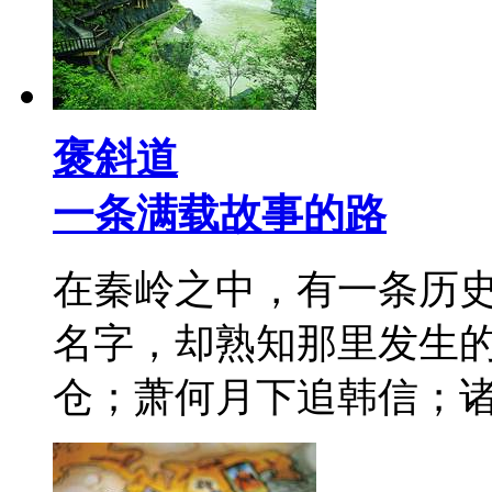
褒斜道
一条满载故事的路
在秦岭之中，有一条历
名字，却熟知那里发生
仓；萧何月下追韩信；