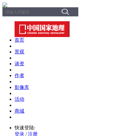
首页
景观
谈资
作者
影像库
活动
商城
快速登陆:
登录
/
注册