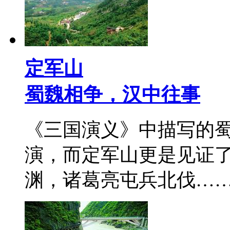
定军山
蜀魏相争，汉中往事
《三国演义》中描写的
演，而定军山更是见证
渊，诸葛亮屯兵北伐…