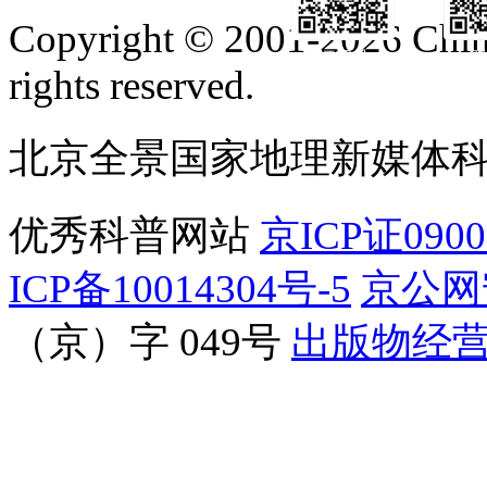
Copyright © 2001-2026 Chine
订阅号
服
rights reserved.
北京全景国家地理新媒体
优秀科普网站
京ICP证090
ICP备10014304号-5
京公网安
（京）字 049号
出版物经