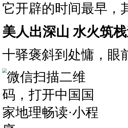
它开辟的时间最早，
美人出深山 水火筑栈
十驿褒斜到处慵，眼