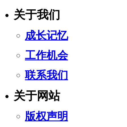
关于我们
成长记忆
工作机会
联系我们
关于网站
版权声明