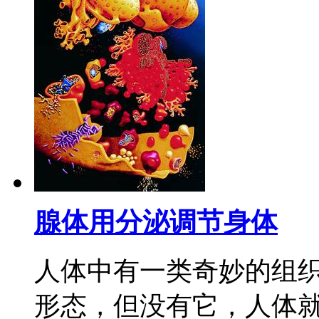
腺体用分泌调节身体
人体中有一类奇妙的组
形态，但没有它，人体