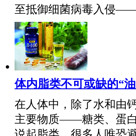
至抵御细菌病毒入侵—
体内脂类不可或缺的“油
在人体中，除了水和由
主要物质——糖类、蛋
说起脂类，很多人唯恐