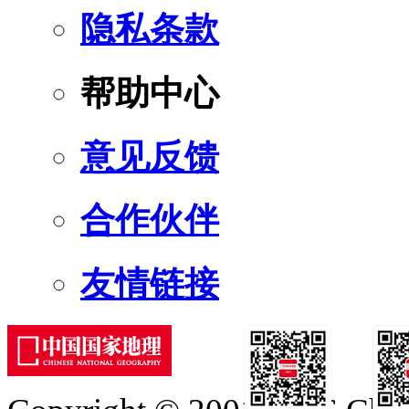
隐私条款
帮助中心
意见反馈
合作伙伴
友情链接