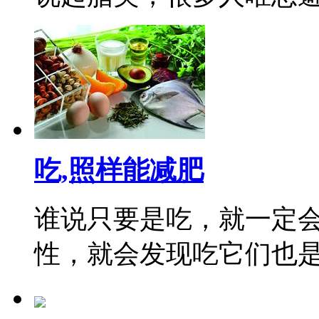
吃,照样能减肥
谁说只要是吃，就一定
性，就会发现吃它们也