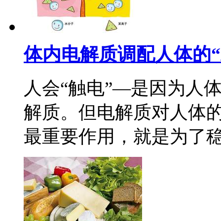
体内电解质调配人体的“
人会“触电”—是因为人
解质。但电解质对人体
最重要作用，就是为了