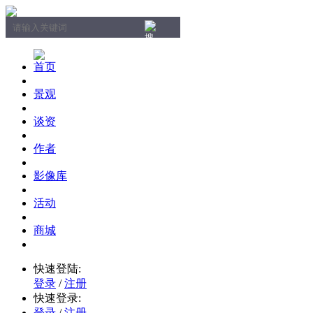
首页
景观
谈资
作者
影像库
活动
商城
快速登陆:
登录
/
注册
快速登录:
登录
/
注册