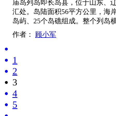
庙岛列岛即长岛县，位于山东、
汇处。岛陆面积56平方公里，海岸线
岛屿、25个岛礁组成。整个列岛
作者：
顾小军
1
2
3
4
5