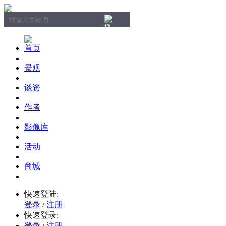
首页
景观
谈资
作者
影像库
活动
商城
快速登陆:
登录
/
注册
快速登录:
登录
/
注册