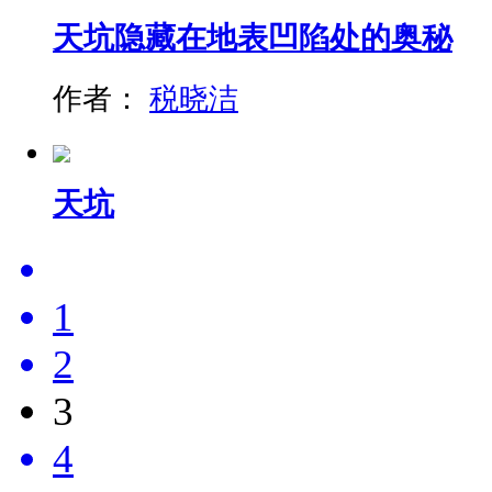
天坑隐藏在地表凹陷处的奥秘
作者：
税晓洁
天坑
1
2
3
4