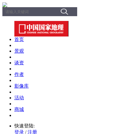
首页
景观
谈资
作者
影像库
活动
商城
快速登陆:
登录
/
注册