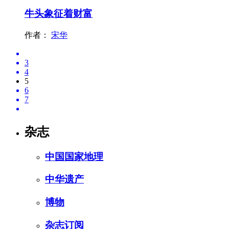
牛头象征着财富
作者：
宋华
3
4
5
6
7
杂志
中国国家地理
中华遗产
博物
杂志订阅