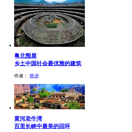
粤北围屋
乡土中国社会最优雅的建筑
作者：
曾进
黄河老牛湾
百里长峡中最美的回环