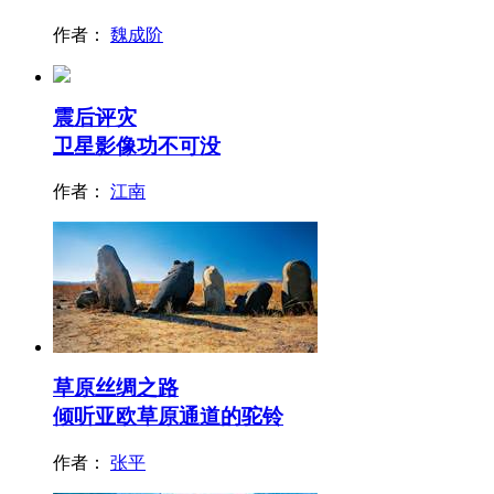
作者：
魏成阶
震后评灾
卫星影像功不可没
作者：
江南
草原丝绸之路
倾听亚欧草原通道的驼铃
作者：
张平