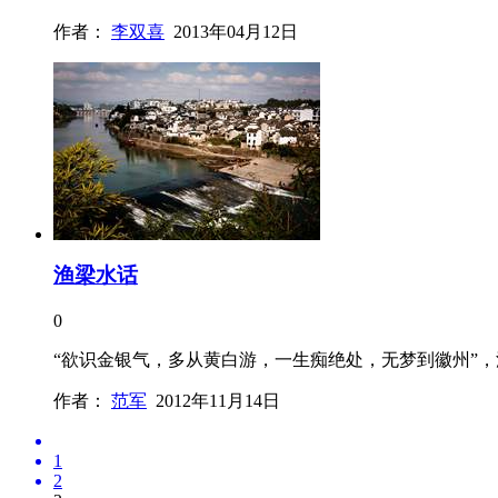
作者：
李双喜
2013年04月12日
渔梁水话
0
“欲识金银气，多从黄白游，一生痴绝处，无梦到徽州”，
作者：
范军
2012年11月14日
1
2