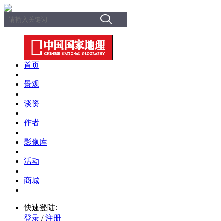
首页
景观
谈资
作者
影像库
活动
商城
快速登陆:
登录
/
注册