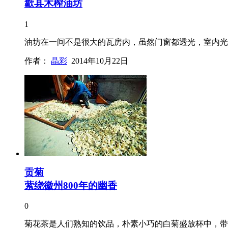
歙县木榨油坊
1
油坊在一间不是很大的瓦房内，虽然门窗都透光，室内光
作者：
晶彩
2014年10月22日
贡菊
萦绕徽州800年的幽香
0
菊花茶是人们熟知的饮品，朴素小巧的白菊盛放杯中，带