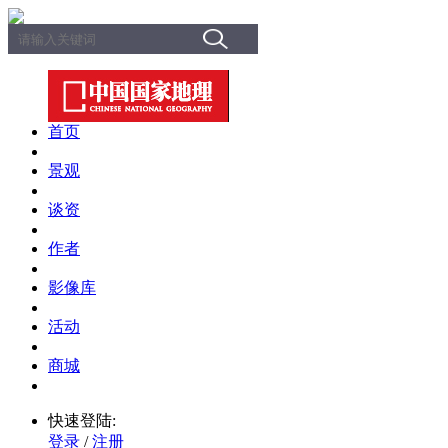
首页
景观
谈资
作者
影像库
活动
商城
快速登陆:
登录
/
注册