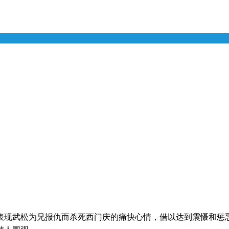
表现武松为兄报仇而杀死西门庆的痛快心情，借以达到震慑和惩