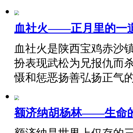
血社火——正月里的一
血社火是陕西宝鸡赤沙
扮表现武松为兄报仇而
慑和惩恶扬善弘扬正气
额济纳胡杨林——生命