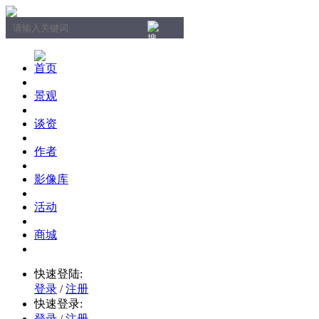
首页
景观
谈资
作者
影像库
活动
商城
快速登陆:
登录
/
注册
快速登录:
登录
/
注册