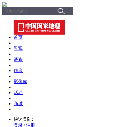
首页
景观
谈资
作者
影像库
活动
商城
快速登陆:
登录
/
注册