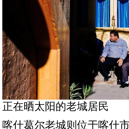
正在晒太阳的老城居民
喀什葛尔老城则位于喀什