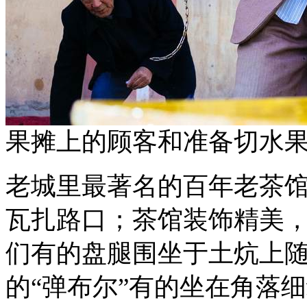
果摊上的顾客和准备切水
老城里最著名的百年老茶
瓦扎路口；茶馆装饰精美
们有的盘腿围坐于土炕上
的“弹布尔”有的坐在角落