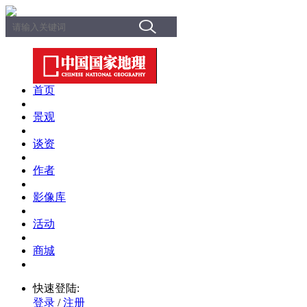
首页
景观
谈资
作者
影像库
活动
商城
快速登陆:
登录
/
注册