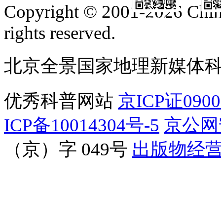
Copyright © 2001-2026 Chine
订阅号
服
rights reserved.
北京全景国家地理新媒体
优秀科普网站
京ICP证090
ICP备10014304号-5
京公网安
（京）字 049号
出版物经