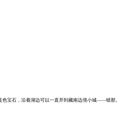
蓝色宝石，沿着湖边可以一直开到藏南边境小城——错那。