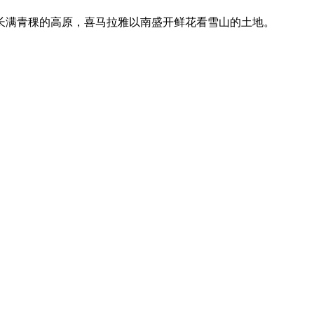
长满青稞的高原，喜马拉雅以南盛开鲜花看雪山的土地。