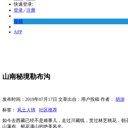
快速登录:
登录
/
注册
投稿
APP
山南秘境勒布沟
发布时间：2019年07月17日 文章出自：用户投稿 作者：
胡澍
标签：
风土人情
社区推荐
如今去西藏已经不是难事儿，走过川藏线，赏过林芝桃花，朝
山瀑布、鲜花满山的绝美风光。