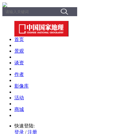
首页
景观
谈资
作者
影像库
活动
商城
快速登陆:
登录
/
注册