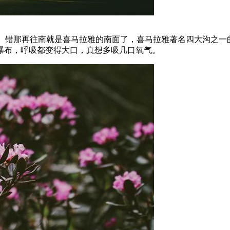
“。错那再往南就是喜马拉雅的南面了，喜马拉雅著名四大沟之
瀑布，呼吸都变得大口，真想多吸几口氧气。