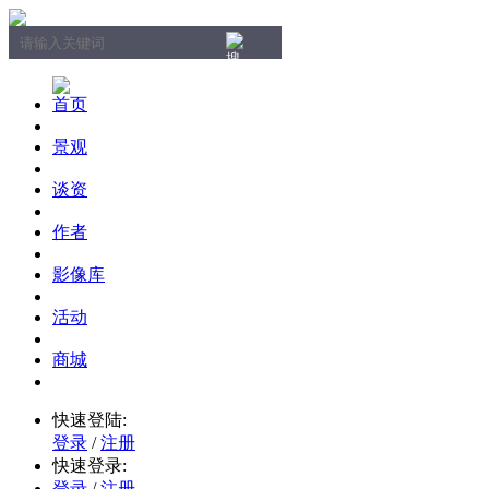
首页
景观
谈资
作者
影像库
活动
商城
快速登陆:
登录
/
注册
快速登录:
登录
/
注册