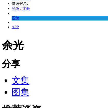
快速登录:
登录
/
注册
投稿
APP
余光
分享
文集
图集