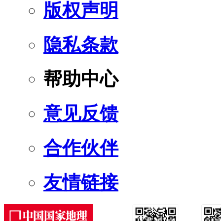
版权声明
隐私条款
帮助中心
意见反馈
合作伙伴
友情链接