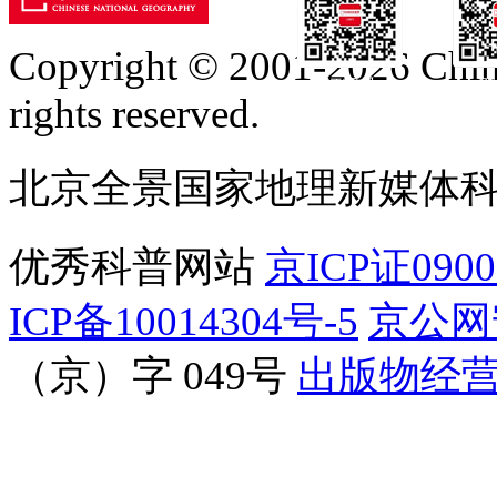
Copyright © 2001-2026 Chine
订阅号
服
rights reserved.
北京全景国家地理新媒体
优秀科普网站
京ICP证090
ICP备10014304号-5
京公网安
（京）字 049号
出版物经