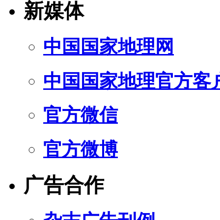
新媒体
中国国家地理网
中国国家地理官方客
官方微信
官方微博
广告合作