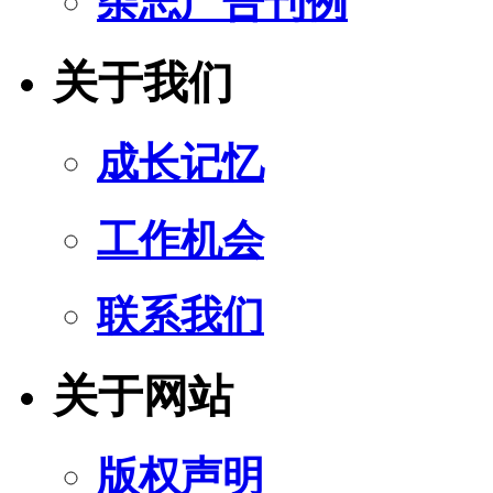
杂志广告刊例
关于我们
成长记忆
工作机会
联系我们
关于网站
版权声明