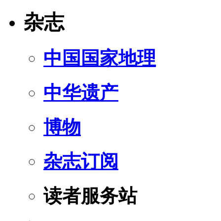
杂志
中国国家地理
中华遗产
博物
杂志订阅
读者服务站