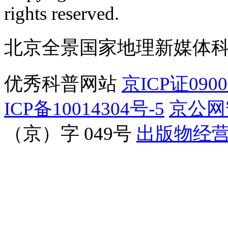
rights reserved.
北京全景国家地理新媒体
优秀科普网站
京ICP证090
ICP备10014304号-5
京公网安
（京）字 049号
出版物经