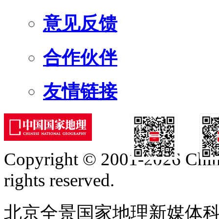
意见反馈
合作伙伴
友情链接
Copyright © 2001-2026 Chine
订阅号
服
rights reserved.
北京全景国家地理新媒体