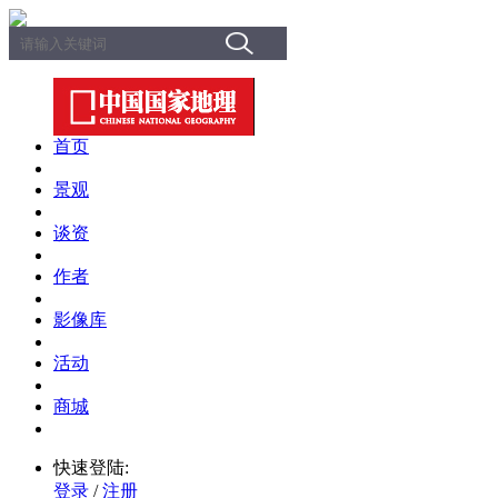
首页
景观
谈资
作者
影像库
活动
商城
快速登陆:
登录
/
注册