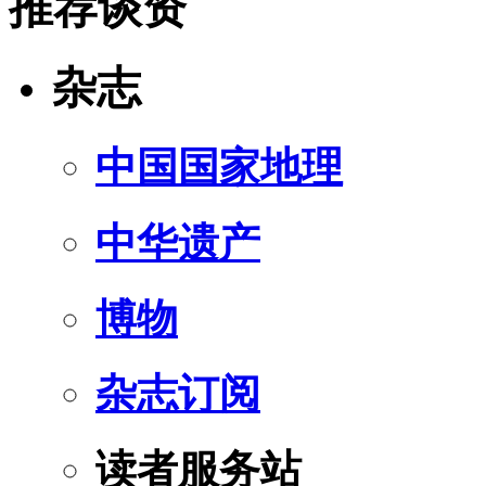
推荐谈资
杂志
中国国家地理
中华遗产
博物
杂志订阅
读者服务站