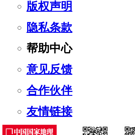
版权声明
隐私条款
帮助中心
意见反馈
合作伙伴
友情链接