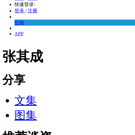
快速登录:
登录
/
注册
投稿
APP
张其成
分享
文集
图集