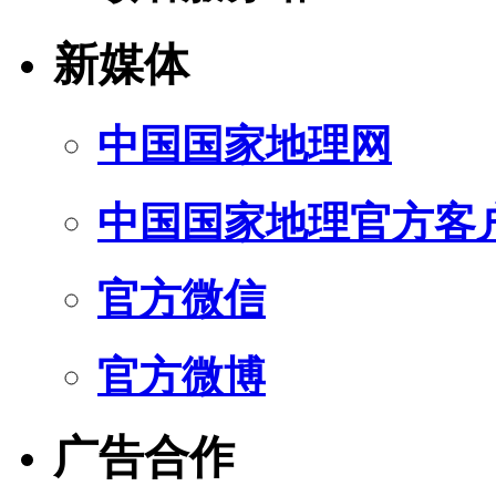
新媒体
中国国家地理网
中国国家地理官方客
官方微信
官方微博
广告合作