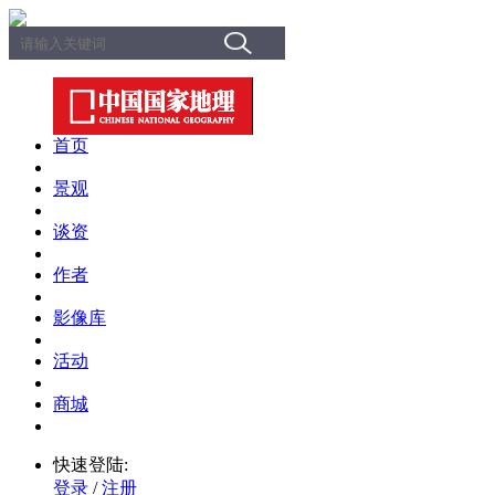
首页
景观
谈资
作者
影像库
活动
商城
快速登陆:
登录
/
注册