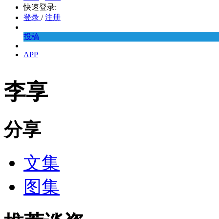
快速登录:
登录
/
注册
投稿
APP
李享
分享
文集
图集