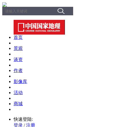
首页
景观
谈资
作者
影像库
活动
商城
快速登陆:
登录
/
注册