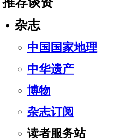
推荐谈资
杂志
中国国家地理
中华遗产
博物
杂志订阅
读者服务站