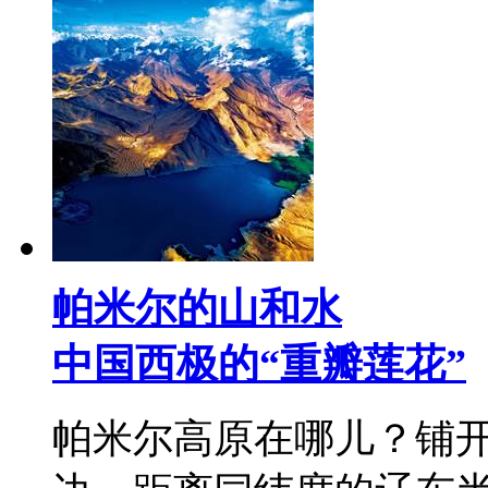
帕米尔的山和水
中国西极的“重瓣莲花”
帕米尔高原在哪儿？铺