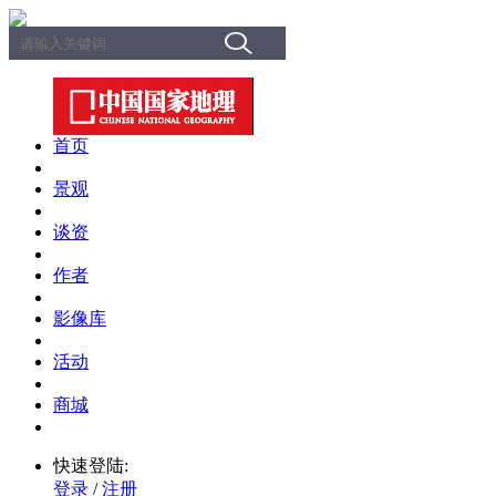
首页
景观
谈资
作者
影像库
活动
商城
快速登陆:
登录
/
注册