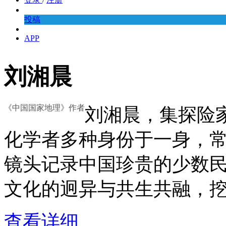
投稿
APP
刘湘晨
《中国国家地理》作者
刘湘晨，集探险
化学者多种身份于一身，
镜头记录中国珍贵的少数
文化的迥异与共生共融，
查看详细