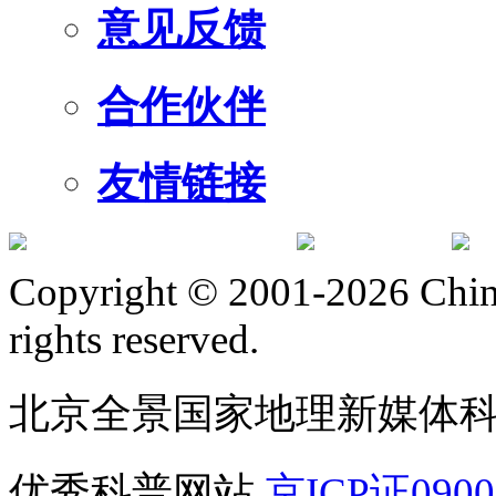
意见反馈
合作伙伴
友情链接
订阅号
服
Copyright © 2001-2026 Chine
rights reserved.
北京全景国家地理新媒体
优秀科普网站
京ICP证090