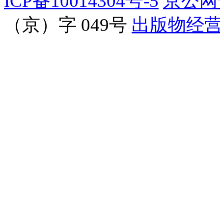
ICP备10014304号-5
京公网安
（京）字 049号
出版物经