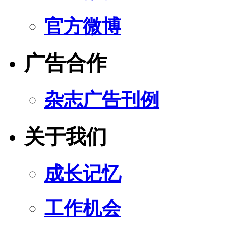
官方微博
广告合作
杂志广告刊例
关于我们
成长记忆
工作机会