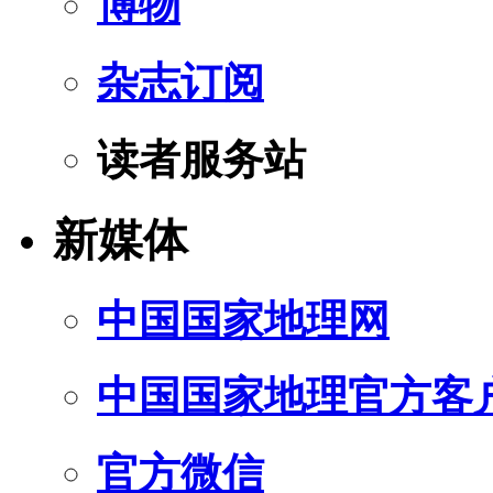
博物
杂志订阅
读者服务站
新媒体
中国国家地理网
中国国家地理官方客
官方微信