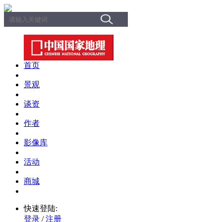
首页
景观
谈资
作者
影像库
活动
商城
快速登陆:
登录
/
注册