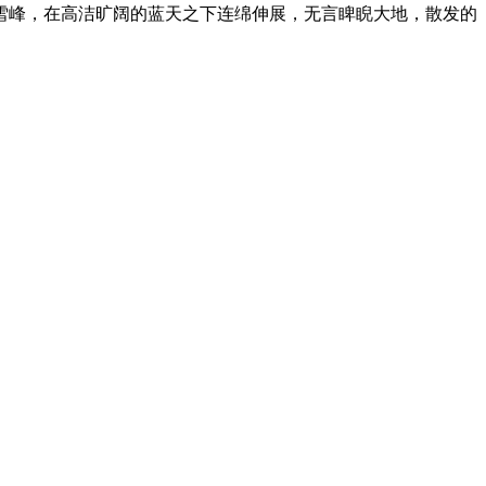
雪峰，在高洁旷阔的蓝天之下连绵伸展，无言睥睨大地，散发的