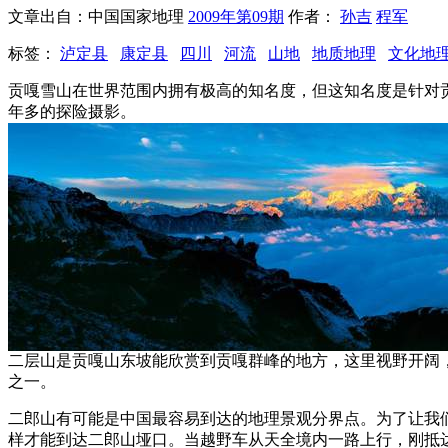
文章出自：中国国家地理
2009年第09期
作者：
孙吉
程军
标签：
泸定县
康定县
四川
河流
山地
地质地理
文化地
贡嘎雪山在世界范围内拥有极高的知名度，但这知名度是针对
年多的探险摄影。
二层山是贡嘎山东坡能欣赏到贡嘎群峰的地方，这里视野开阔
之一。
二郎山有可能是中国最容易到达的地理景观分界点。为了让我
样才能到达二郎山垭口。当越野车从天全境内一路上行，刚抵