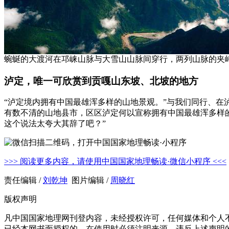
蜿蜒的大渡河在邛崃山脉与大雪山山脉间穿行，两列山脉的夹峙
泸定，唯一可欣赏到贡嘎山东坡、北坡的地方
“泸定境内拥有中国最雄浑多样的山地景观。”与我们同行、
有数不清的山地县市，区区泸定何以宣称拥有中国最雄浑多样
这个说法太夸大其辞了吧？”
>>> 阅读更多内容，请使用中国国家地理畅读·微信小程序 <<<
责任编辑 /
刘乾坤
图片编辑 /
周晓红
版权声明
凡中国国家地理网刊登内容，未经授权许可，任何媒体和个人
已经本网书面授权的，在使用时必须注明来源。违反上述声明