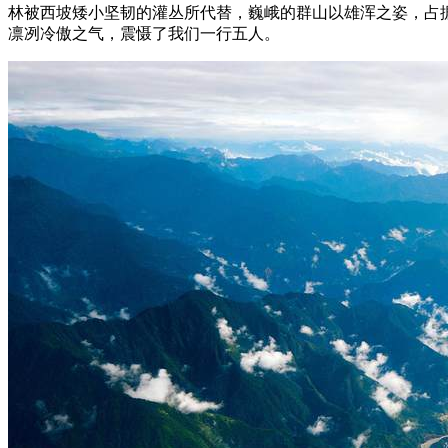
林被西坡矮小坚韧的灌丛所代替，巍峨的群山以雄浑之姿，占
凛冽冷傲之气，震慑了我们一行五人。