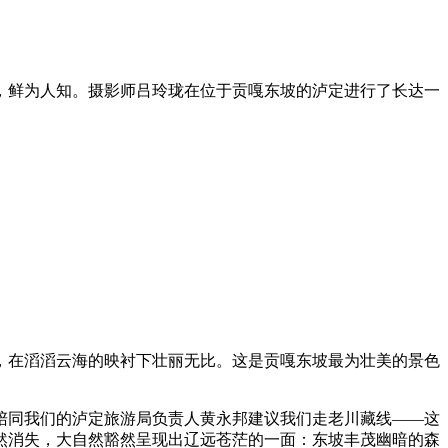
，鲜为人知。摄影师吕玲珑在位于贡嘎东坡的泸定进行了长达一
，在滔滔云海的映衬下壮丽无比。这是贡嘎东坡最为壮美的景色
陪同我们的泸定旅游局负责人黄永邦建议我们走老川藏线——这
然消失，大自然豁然呈现出辽远苍茫的一面：东坡丰茂幽暗的森