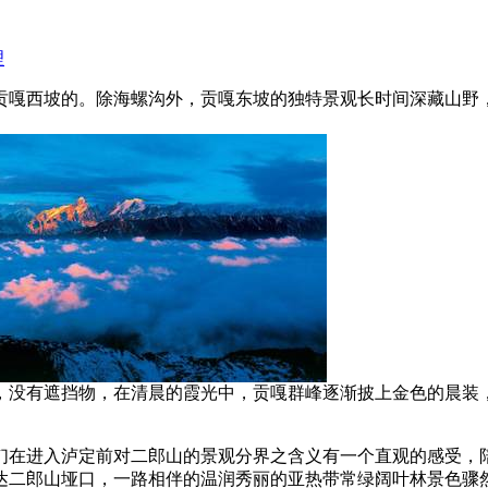
理
贡嘎西坡的。除海螺沟外，贡嘎东坡的独特景观长时间深藏山野
，没有遮挡物，在清晨的霞光中，贡嘎群峰逐渐披上金色的晨装
们在进入泸定前对二郎山的景观分界之含义有一个直观的感受，
达二郎山垭口，一路相伴的温润秀丽的亚热带常绿阔叶林景色骤