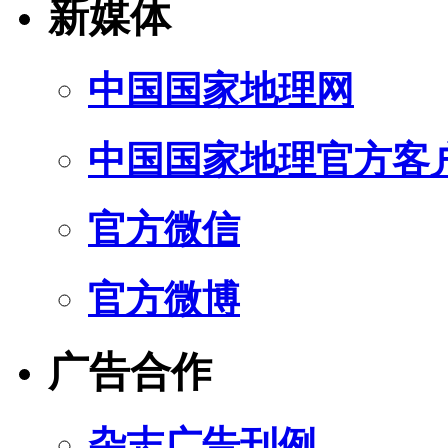
新媒体
中国国家地理网
中国国家地理官方客
官方微信
官方微博
广告合作
杂志广告刊例