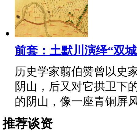
前套：土默川演绎“双城
历史学家翦伯赞曾以史
阴山，后又对它拱卫下的
的阴山，像一座青铜屏
推荐谈资