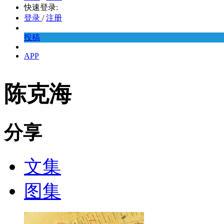
快速登录:
登录
/
注册
投稿
APP
陈克海
分享
文集
图集