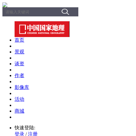
首页
景观
谈资
作者
影像库
活动
商城
快速登陆:
登录
/
注册