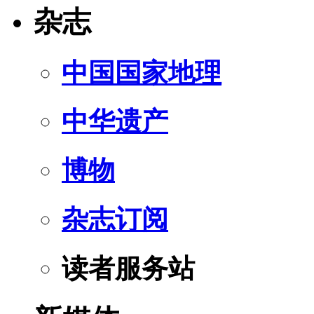
杂志
中国国家地理
中华遗产
博物
杂志订阅
读者服务站