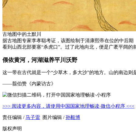
古地图中的土默川
据古地图专家李孝聪考证，该图绘制于清康熙帝在位的中后期（1
看到山西北部要塞“杀虎口”。过了此地向北，便是广袤平阔的
偎依黄河，河湖滋养平川沃野
这一带在古代就是一个“少草木，多大沙”的地方。山的南边则
——翦伯赞《内蒙访古》
>>> 阅读更多内容，请使用中国国家地理畅读·微信小程序 <<<
责任编辑 /
马子雷
图片编辑 /
孙毅博
版权声明