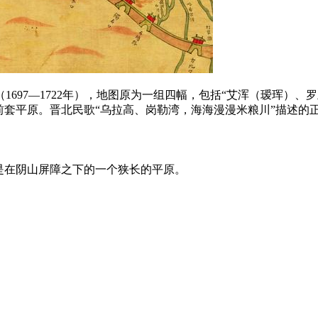
697—1722年），地图原为一组四幅，包括“艾浑（瑷珲）、
前套平原。晋北民歌“乌拉高、岗勒湾，海海漫漫米粮川”描述的
是在阴山屏障之下的一个狭长的平原。