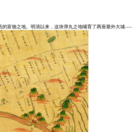
活的富饶之地。明清以来，这块弹丸之地哺育了两座塞外大城——