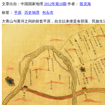
文章出自：中国国家地理
2012年第10期
作者：
陈克海
标签：
平原
历史地理
包头市
大青山与黄河之间的前套平原，自古以来便是各部落、民族生