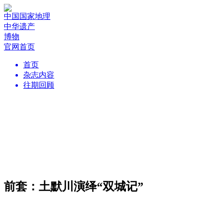
中国国家地理
中华遗产
博物
官网首页
首页
杂志内容
往期回顾
前套：土默川演绎“双城记”