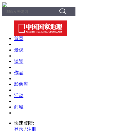
首页
景观
谈资
作者
影像库
活动
商城
快速登陆:
登录
/
注册