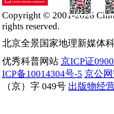
Copyright © 2001-2026 Chine
订阅号
服
rights reserved.
北京全景国家地理新媒体
优秀科普网站
京ICP证090
ICP备10014304号-5
京公网安
（京）字 049号
出版物经