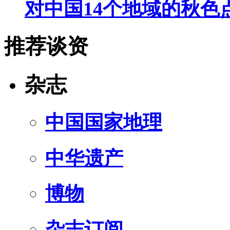
对中国14个地域的秋色
推荐谈资
杂志
中国国家地理
中华遗产
博物
杂志订阅