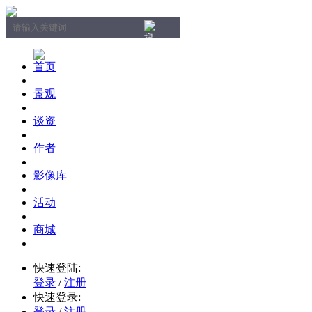
首页
景观
谈资
作者
影像库
活动
商城
快速登陆:
登录
/
注册
快速登录:
登录
/
注册