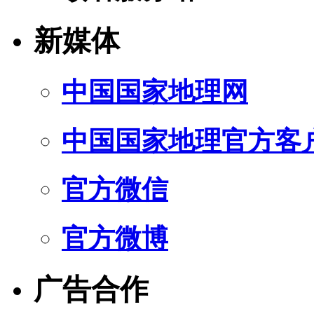
新媒体
中国国家地理网
中国国家地理官方客
官方微信
官方微博
广告合作