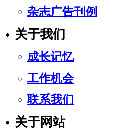
杂志广告刊例
关于我们
成长记忆
工作机会
联系我们
关于网站