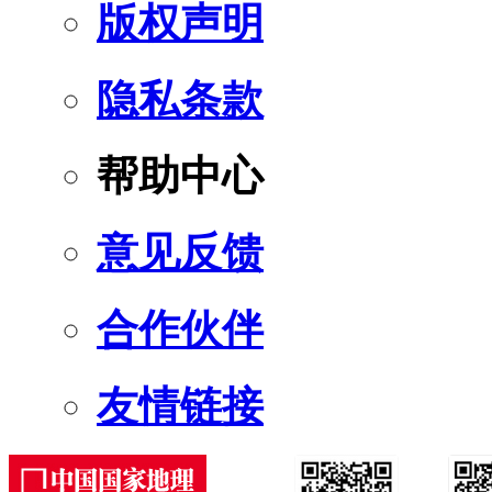
版权声明
隐私条款
帮助中心
意见反馈
合作伙伴
友情链接