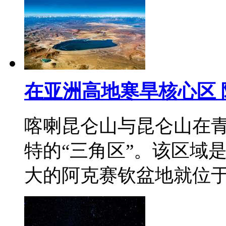
在亚洲高地寒旱核心区
喀喇昆仑山与昆仑山在
特的“三角区”。该区域
大的阿克赛钦盆地就位