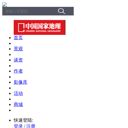
首页
景观
谈资
作者
影像库
活动
商城
快速登陆:
登录
/
注册